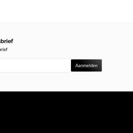
brief
rief
Aanmelden