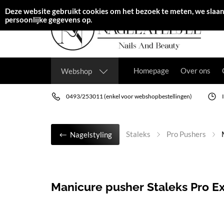
Deze website gebruikt cookies om het bezoek te meten, we slaa
persoonlijke gegevens op.
Homepage
Over ons
Webshop
0493/253011 (enkel voor webshopbestellingen)
Staleks
Pro Pushers
Nagelstyling
Manicure pusher Staleks Pro E