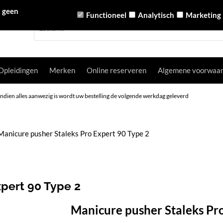
n geen
Functioneel
Analytisch
Marketing
Opleidingen
Merken
Online reserveren
Algemene voorwaa
Indien alles aanwezig is wordt uw bestelling de volgende werkdag geleverd
Manicure pusher Staleks Pro Expert 90 Type 2
xpert 90 Type 2
Manicure pusher Staleks Pro