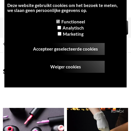
Deze website gebruikt cookies om het bezoek te meten,
we slaan geen persoonlijke gegevens op.
Functioneel
Analytisch
Marketing
0493/253011 (enkel voor webshopbestellingen)
Indien alles aanwezig is wordt uw bestelling de volgende werkdag geleverd
Accepteer geselecteerde cookies
Weiger cookies
Startpakketten